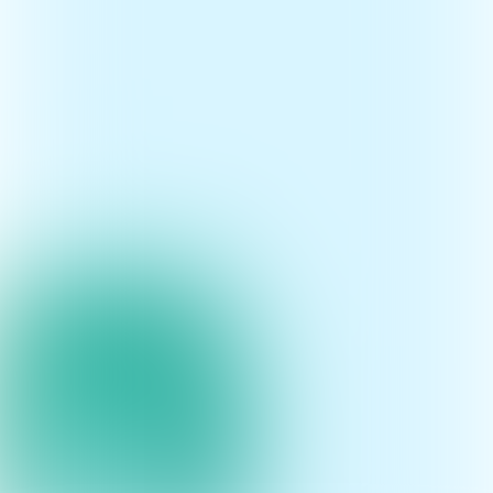
Nooit meer een editie van
het Esri Magazine missen?