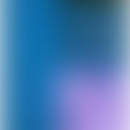
ARCGIS VAKOPLEIDING TILT
DIENSTVERLENING RET NAAR
P11
HOGER NIVEAU
SWECO ONTDEKT EN BENUT