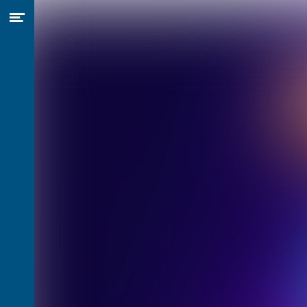
Menu
Naar hoofdcontent
openen